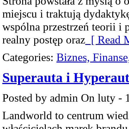
Strona powstała z myślą o o
miejscu i traktują dydaktyk
wspólna przestrzeń teorii i 
realny postęp oraz
[ Read M
Categories:
Biznes, Finans
Superauta i Hyperau
Posted by admin
On luty - 
Landworld to centrum wied
właścicielach marek brandu